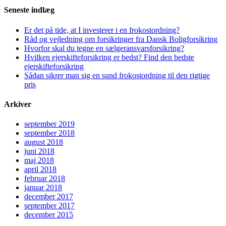
Seneste indlæg
Er det på tide, at I investerer i en frokostordning?
Råd og vejledning om forsikringer fra Dansk Boligforsikring
Hvorfor skal du tegne en sælgeransvarsforsikring?
Hvilken ejerskifteforsikring er bedst? Find den bedste
ejerskifteforsikring
Sådan sikrer man sig en sund frokostordning til den rigtige
pris
Arkiver
september 2019
september 2018
august 2018
juni 2018
maj 2018
april 2018
februar 2018
januar 2018
december 2017
september 2017
december 2015