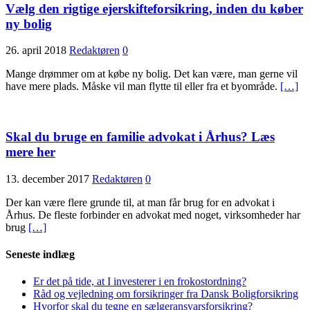
Vælg den rigtige ejerskifteforsikring, inden du køber
ny bolig
26. april 2018
Redaktøren
0
Mange drømmer om at købe ny bolig. Det kan være, man gerne vil
have mere plads. Måske vil man flytte til eller fra et byområde.
[…]
Skal du bruge en familie advokat i Århus? Læs
mere her
13. december 2017
Redaktøren
0
Der kan være flere grunde til, at man får brug for en advokat i
Århus. De fleste forbinder en advokat med noget, virksomheder har
brug
[…]
Seneste indlæg
Er det på tide, at I investerer i en frokostordning?
Råd og vejledning om forsikringer fra Dansk Boligforsikring
Hvorfor skal du tegne en sælgeransvarsforsikring?