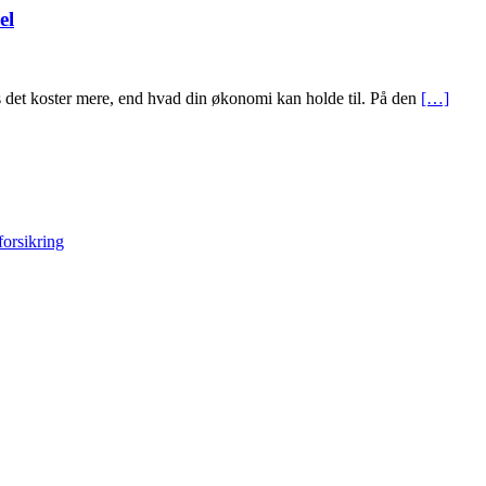
el
s det koster mere, end hvad din økonomi kan holde til. På den
[…]
forsikring