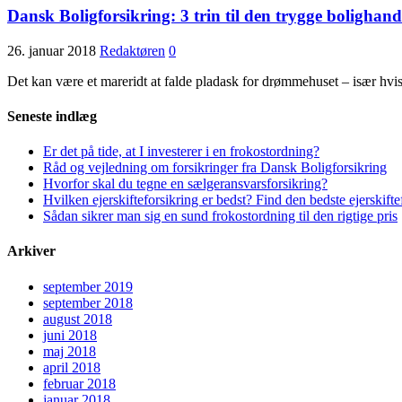
Dansk Boligforsikring: 3 trin til den trygge bolighand
26. januar 2018
Redaktøren
0
Det kan være et mareridt at falde pladask for drømmehuset – især hvi
Seneste indlæg
Er det på tide, at I investerer i en frokostordning?
Råd og vejledning om forsikringer fra Dansk Boligforsikring
Hvorfor skal du tegne en sælgeransvarsforsikring?
Hvilken ejerskifteforsikring er bedst? Find den bedste ejerskifte
Sådan sikrer man sig en sund frokostordning til den rigtige pris
Arkiver
september 2019
september 2018
august 2018
juni 2018
maj 2018
april 2018
februar 2018
januar 2018